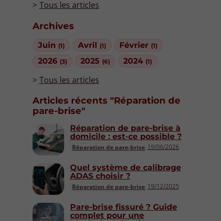
Tous les articles
Archives
Juin
Avril
Février
(1)
(1)
(1)
2026
2025
2024
(3)
(6)
(1)
Tous les articles
Articles récents "Réparation de
pare-brise"
Réparation de pare-brise à
domicile : est-ce possible ?
19/06/2026
Réparation de pare-brise
Quel système de calibrage
ADAS choisir ?
19/12/2025
Réparation de pare-brise
Pare-brise fissuré ? Guide
complet pour une