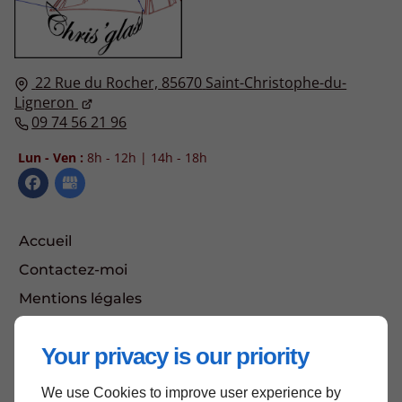
22 Rue du Rocher,
85670
Saint-Christophe-du-
Ligneron
09 74 56 21 96
Lun - Ven :
8h - 12h | 14h - 18h
Accueil
Contactez-moi
Mentions légales
Plan du site
Your privacy is our priority
We use Cookies to improve user experience by